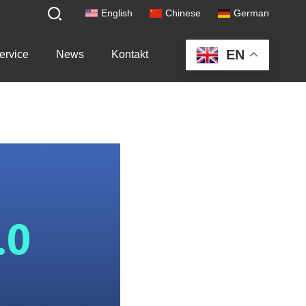
English
Chinese
German
EN
ervice
News
Kontakt