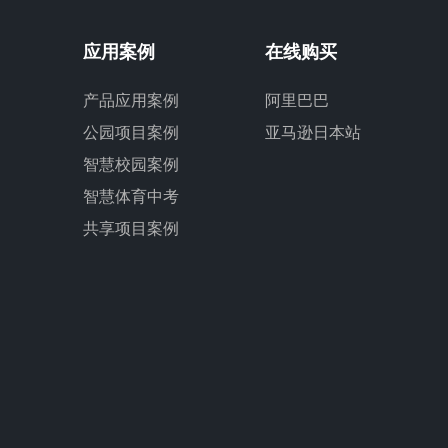
应用案例
在线购买
产品应用案例
阿里巴巴
公园项目案例
亚马逊日本站
智慧校园案例
智慧体育中考
共享项目案例