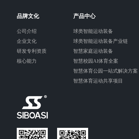
品牌文化
产品中心
公司介绍
球类智能运动装备
企业文化
球类智能运动装备产业链
研发专利资质
智慧家庭运动装备
核心能力
智慧校园AI体育全案
智慧体育公园一站式解决方案
智慧体育运动共享项目