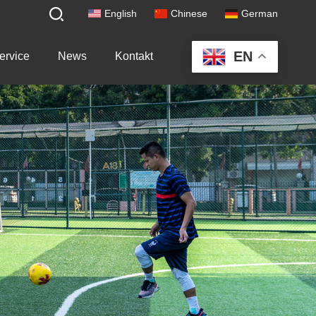
English
Chinese
German
EN
ervice
News
Kontakt