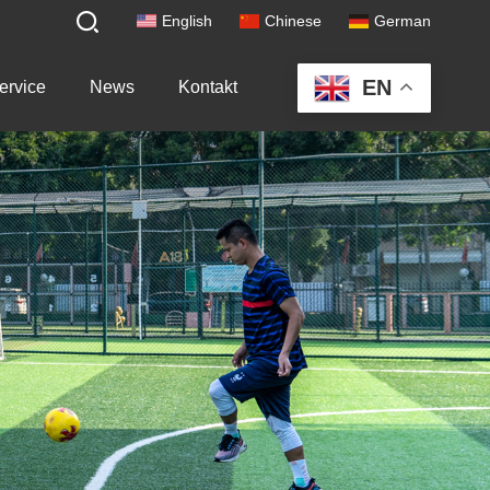
English
Chinese
German
EN
ervice
News
Kontakt