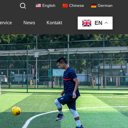
English
Chinese
German
EN
ervice
News
Kontakt