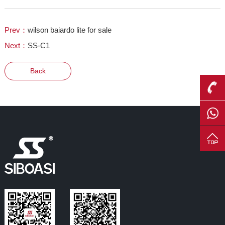
Prev：
wilson baiardo lite for sale
Next：
SS-C1
Back